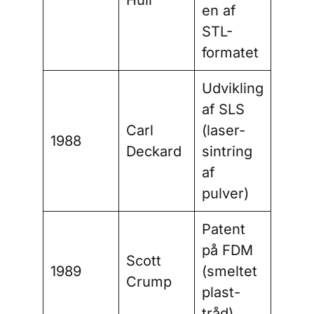
Hull
en af
STL-
formatet
Udvikling
af SLS
Carl
(laser-
1988
Deckard
sintring
af
pulver)
Patent
på FDM
Scott
1989
(smeltet
Crump
plast-
tråd)