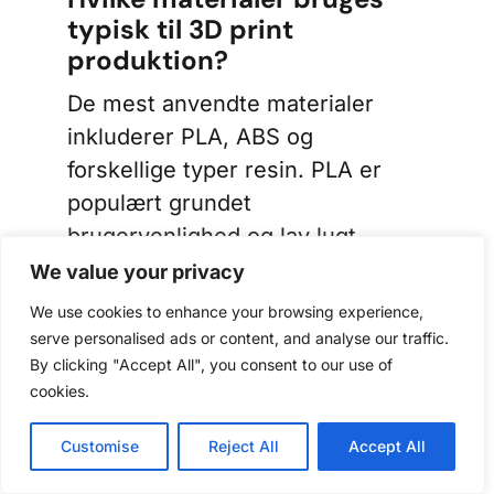
typisk til 3D print
produktion?
De mest anvendte materialer
inkluderer PLA, ABS og
forskellige typer resin. PLA er
populært grundet
brugervenlighed og lav lugt,
mens ABS foretrækkes for sin
We value your privacy
varmemodstand. I industrien
We use cookies to enhance your browsing experience,
vinder teknisk stærke materialer
serve personalised ads or content, and analyse our traffic.
som nylon og kulfiber frem, da de
By clicking "Accept All", you consent to our use of
cookies.
muliggør fremstilling af
slutprodukter, der kan erstatte
Customise
Reject All
Accept All
traditionelle metalemner i