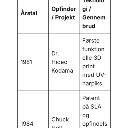
Teknolo
Opfinder
gi /
Årstal
/ Projekt
Gennem
brud
Første
funktion
Dr.
elle 3D
1981
Hideo
print
Kodama
med UV-
harpiks
Patent
på SLA
og
Chuck
1984
opfindels