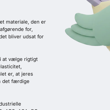
et materiale, den er
tafgørende for,
et bliver udsat for
 at vælge rigtigt
asticitet,
et er, at jeres
m det færdige
dustrielle