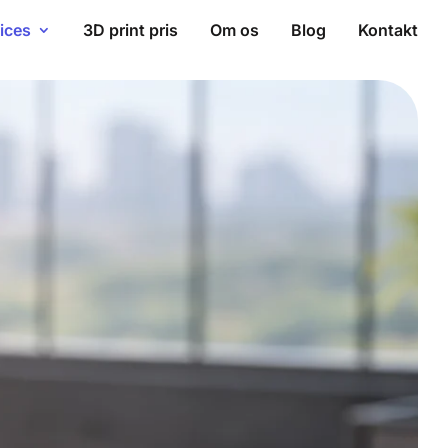
ices
3D print pris
Om os
Blog
Kontakt