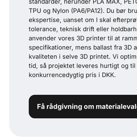
standarder, herunder PLA MAX, PET
TPU og Nylon (PA6/PA12). Du bør br
ekspertise, uanset om I skal efterp
tolerance, teknisk drift eller holdbarh
anvender vores 3D printer til at ram
specifikationer, mens ballast fra 3D a
kvaliteten i selve 3D printet. Vi opti
tid, så projektet leveres hurtigt og til
konkurrencedygtig pris i DKK.
Få rådgivning om materialeva