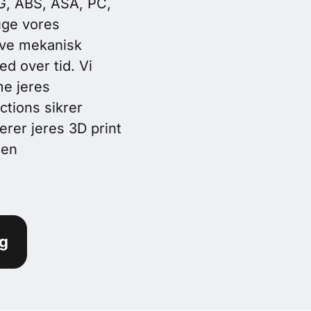
G, ABS, ASA, PC,
uge vores
røve mekanisk
ed over tid. Vi
me jeres
ctions sikrer
merer jeres 3D print
 en
lg