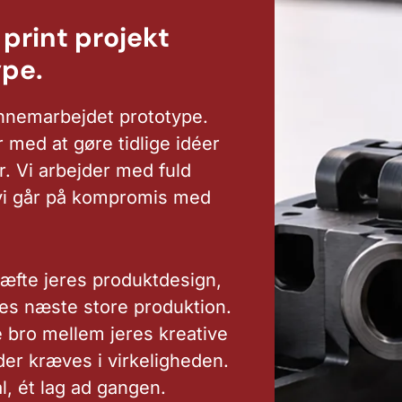
print projekt
ype.
nnemarbejdet prototype.
 med at gøre tidlige idéer
r. Vi arbejder med fuld
t vi går på kompromis med
ræfte jeres produktdesign,
res næste store produktion.
bro mellem jeres kreative
der kræves i virkeligheden.
ål, ét lag ad gangen.