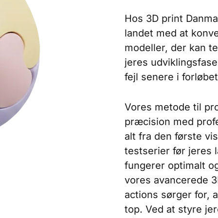
Hos 3D print Danmar
landet med at konver
modeller, der kan te
jeres udviklingsfase
fejl senere i forløbet
Vores metode til pr
præcision med profe
alt fra den første vi
testserier før jeres 
fungerer optimalt og
vores avancerede 3D
actions sørger for, a
top. Ved at styre jer