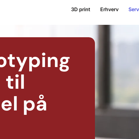
3D print
Erhverv
Serv
otyping
til
el på