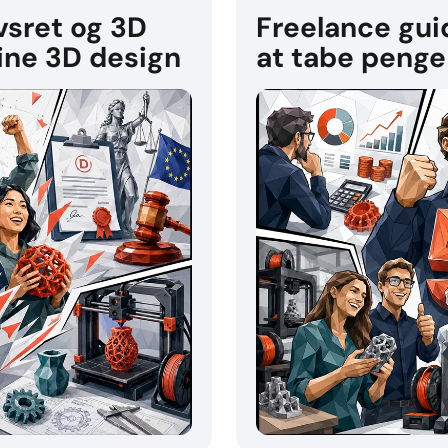
vsret og 3D
Freelance guid
dine 3D design
at tabe penge