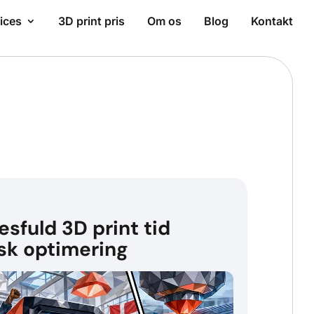
ices
3D print pris
Om os
Blog
Kontakt
esfuld 3D print tid
sk optimering