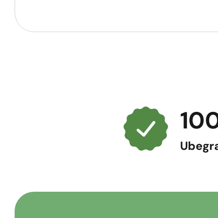
100
Ubegræ