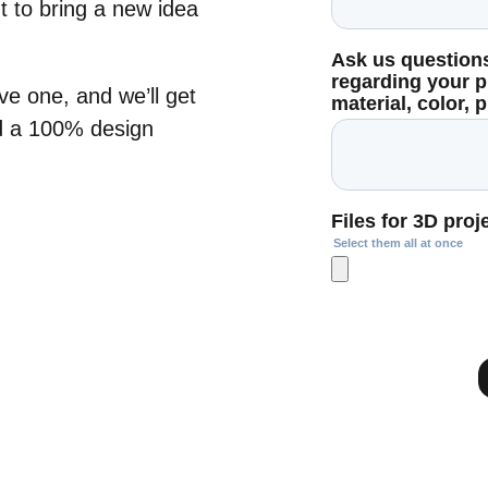
t to bring a new idea
ave one, and we’ll get
nd a 100% design